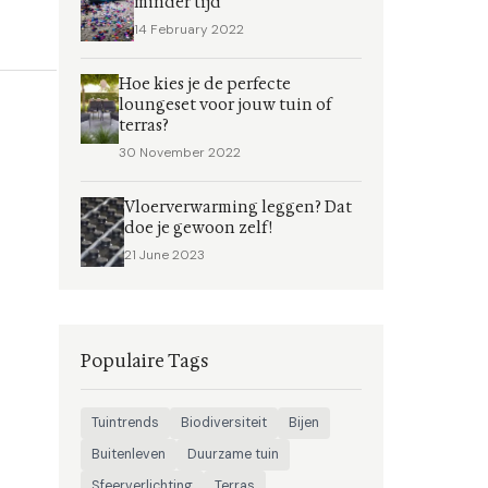
minder tijd
14 February 2022
Hoe kies je de perfecte
loungeset voor jouw tuin of
terras?
30 November 2022
Vloerverwarming leggen? Dat
doe je gewoon zelf!
21 June 2023
Populaire Tags
Tuintrends
Biodiversiteit
Bijen
Buitenleven
Duurzame tuin
Sfeerverlichting
Terras