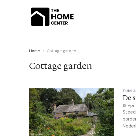
Home
›
Cottage garden
Cottage garden
TUIN 
De s
19 Apr
Steeds
border
Nederl