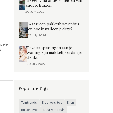
die een villa onderscheiden van
andere huizen
20 July 2022
Wat is een pakketbrievenbus
en hoe installeer je deze?
15 July 2024
mpele
Deze aanpassingen aan je
n
woning zijn makkelijker dan je
denkt
20 July 2022
Populaire Tags
Tuintrends
Biodiversiteit
Bijen
Buitenleven
Duurzame tuin