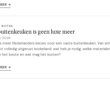
MEER →
& BUITEN
uitenkeuken is geen luxe meer
y 2026
 meer Nederlanders kiezen voor een vaste buitenkeuken. Van si
t volledig uitgerust kookeiland: wat heb je nodig, welke materiale
n het beste en wat mag het kosten?
MEER →