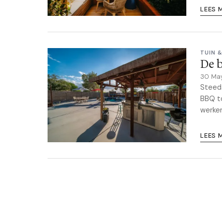
LEES 
TUIN 
De b
30 Ma
Steeds
BBQ to
werke
LEES 