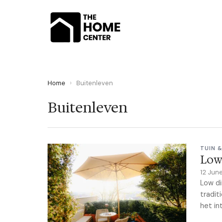
Home
›
Buitenleven
Buitenleven
TUIN 
Low 
12 Jun
Low di
tradit
het int