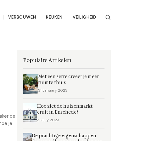
VERBOUWEN
KEUKEN
VEILIGHEID
Populaire Artikelen
Met een serre creëer je meer
ruimte thuis
31 January 2023
Hoe ziet de huizenmarkt
eruit in Enschede?
aker de
31 July 2023
hoe je
De prachtige eigenschappen