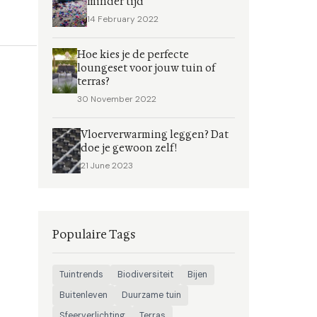
minder tijd
14 February 2022
Hoe kies je de perfecte
loungeset voor jouw tuin of
terras?
30 November 2022
Vloerverwarming leggen? Dat
doe je gewoon zelf!
21 June 2023
Populaire Tags
Tuintrends
Biodiversiteit
Bijen
Buitenleven
Duurzame tuin
Sfeerverlichting
Terras