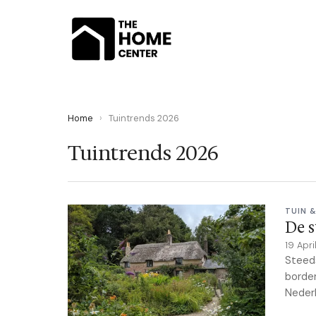
Home
›
Tuintrends 2026
Tuintrends 2026
TUIN 
De s
19 Apr
Steeds
border
Nederl