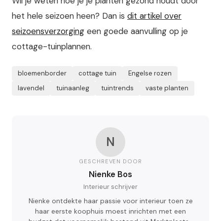
Wil je weten hoe je je planten gezond houdt door
het hele seizoen heen? Dan is
dit artikel over
seizoensverzorging
een goede aanvulling op je
cottage-tuinplannen.
bloemenborder
cottage tuin
Engelse rozen
lavendel
tuinaanleg
tuintrends
vaste planten
N
GESCHREVEN DOOR
Nienke Bos
Interieur schrijver
Nienke ontdekte haar passie voor interieur toen ze
haar eerste koophuis moest inrichten met een